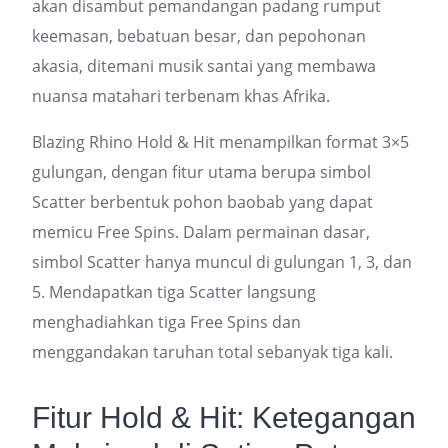
akan disambut pemandangan padang rumput
keemasan, bebatuan besar, dan pepohonan
akasia, ditemani musik santai yang membawa
nuansa matahari terbenam khas Afrika.
Blazing Rhino Hold & Hit menampilkan format 3×5
gulungan, dengan fitur utama berupa simbol
Scatter berbentuk pohon baobab yang dapat
memicu Free Spins. Dalam permainan dasar,
simbol Scatter hanya muncul di gulungan 1, 3, dan
5. Mendapatkan tiga Scatter langsung
menghadiahkan tiga Free Spins dan
menggandakan taruhan total sebanyak tiga kali.
Fitur Hold & Hit: Ketegangan