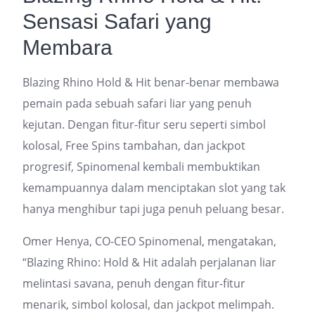
Sensasi Safari yang
Membara
Blazing Rhino Hold & Hit benar-benar membawa
pemain pada sebuah safari liar yang penuh
kejutan. Dengan fitur-fitur seru seperti simbol
kolosal, Free Spins tambahan, dan jackpot
progresif, Spinomenal kembali membuktikan
kemampuannya dalam menciptakan slot yang tak
hanya menghibur tapi juga penuh peluang besar.
Omer Henya, CO-CEO Spinomenal, mengatakan,
“Blazing Rhino: Hold & Hit adalah perjalanan liar
melintasi savana, penuh dengan fitur-fitur
menarik, simbol kolosal, dan jackpot melimpah.