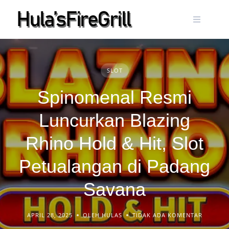
Skip
to
content
SLOT
Spinomenal Resmi
Luncurkan Blazing
Rhino Hold & Hit, Slot
Petualangan di Padang
Savana
APRIL 28, 2025
OLEH HULAS
TIDAK ADA KOMENTAR