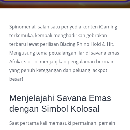
Spinomenal, salah satu penyedia konten iGaming
terkemuka, kembali menghadirkan gebrakan
terbaru lewat perilisan Blazing Rhino Hold & Hit.
Mengusung tema petualangan liar di savana emas
Afrika, slot ini menjanjikan pengalaman bermain
yang penuh ketegangan dan peluang jackpot
besar!
Menjelajahi Savana Emas
dengan Simbol Kolosal
Saat pertama kali memasuki permainan, pemain