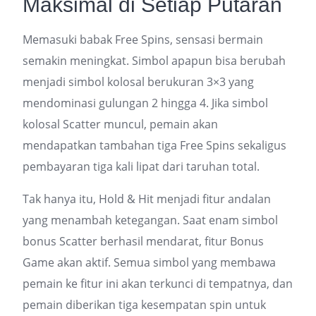
Maksimal di Setiap Putaran
Memasuki babak Free Spins, sensasi bermain
semakin meningkat. Simbol apapun bisa berubah
menjadi simbol kolosal berukuran 3×3 yang
mendominasi gulungan 2 hingga 4. Jika simbol
kolosal Scatter muncul, pemain akan
mendapatkan tambahan tiga Free Spins sekaligus
pembayaran tiga kali lipat dari taruhan total.
Tak hanya itu, Hold & Hit menjadi fitur andalan
yang menambah ketegangan. Saat enam simbol
bonus Scatter berhasil mendarat, fitur Bonus
Game akan aktif. Semua simbol yang membawa
pemain ke fitur ini akan terkunci di tempatnya, dan
pemain diberikan tiga kesempatan spin untuk