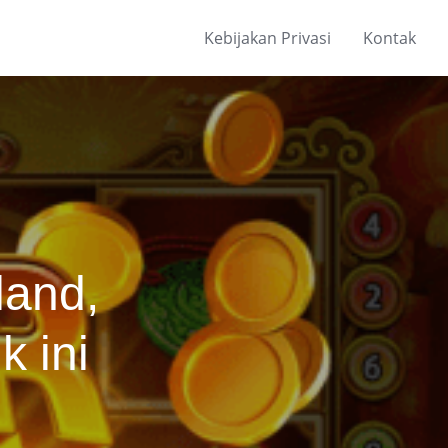
Kebijakan Privasi
Kontak
land,
 ini