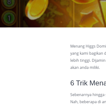
Menang Higgs Domin
yang kami bagikan 
lebih tinggi. Dija
akan anda miliki.
6 Trik Men
Sebenarnya hingga 
Nah, beberapa di an