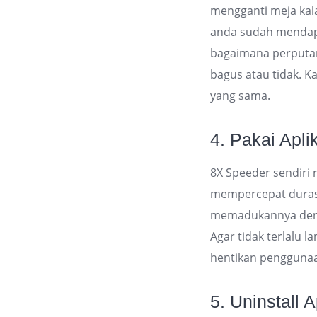
mengganti meja kala
anda sudah mendapa
bagaimana perputar
bagus atau tidak. K
yang sama.
4. Pakai Apl
8X Speeder sendiri 
mempercepat durasi
memadukannya deng
Agar tidak terlalu 
hentikan penggunaa
5. Uninstall 