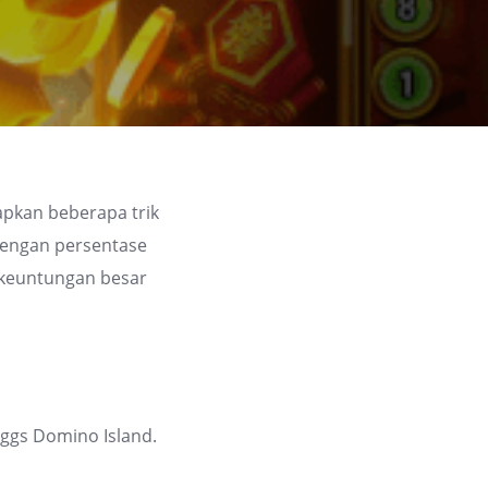
pkan beberapa trik
dengan persentase
 keuntungan besar
iggs Domino Island.