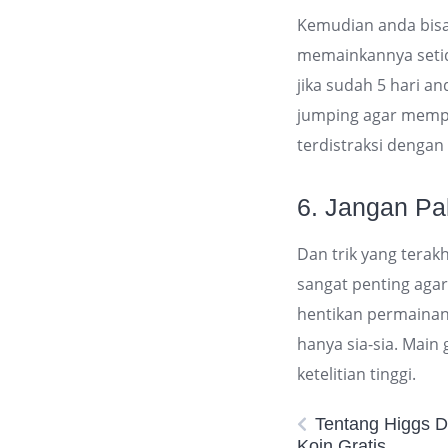
Kemudian anda bisa
memainkannya setida
jika sudah 5 hari a
jumping agar mempe
terdistraksi dengan
6. Jangan P
Dan trik yang tera
sangat penting agar
hentikan permainan
hanya sia-sia. Mai
ketelitian tinggi.
Tentang Higgs 
Koin Gratis