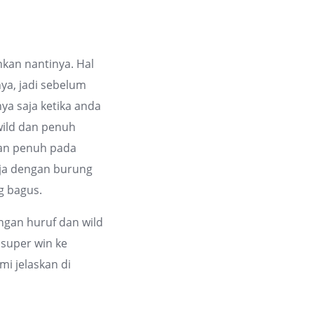
kan nantinya. Hal
ya, jadi sebelum
a saja ketika anda
wild dan penuh
an penuh pada
eja dengan burung
g bagus.
engan huruf dan wild
 super win ke
i jelaskan di