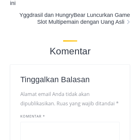
ini
Yggdrasil dan HungryBear Luncurkan Game
Slot Multipemain dengan Uang Asli
Komentar
Tinggalkan Balasan
Alamat email Anda tidak akan
dipublikasikan.
Ruas yang wajib ditandai
*
KOMENTAR
*