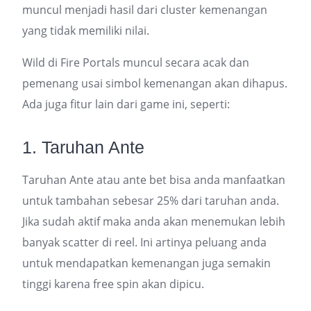
muncul menjadi hasil dari cluster kemenangan
yang tidak memiliki nilai.
Wild di Fire Portals muncul secara acak dan
pemenang usai simbol kemenangan akan dihapus.
Ada juga fitur lain dari game ini, seperti:
1. Taruhan Ante
Taruhan Ante atau ante bet bisa anda manfaatkan
untuk tambahan sebesar 25% dari taruhan anda.
Jika sudah aktif maka anda akan menemukan lebih
banyak scatter di reel. Ini artinya peluang anda
untuk mendapatkan kemenangan juga semakin
tinggi karena free spin akan dipicu.