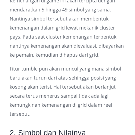
Kemenangan di game ini akan tercipta dengan
mendaratkan 5 hingga 49 simbol yang sama.
Nantinya simbol tersebut akan membentuk
kemenangan dalam grid lewat mekanik cluster
pays. Pada saat cluster kemenangan terbentuk,
nantinya kemenangan akan dievaluasi, dibayarkan
ke pemain, kemudian dihapus dari grid.
Fitur tumble pun akan muncul yang mana simbol
baru akan turun dari atas sehingga posisi yang
kosong akan terisi. Hal tersebut akan berlanjut
secara terus menerus sampai tidak ada lagi
kemungkinan kemenangan di grid dalam reel
tersebut.
2. Simbol dan Nilainya