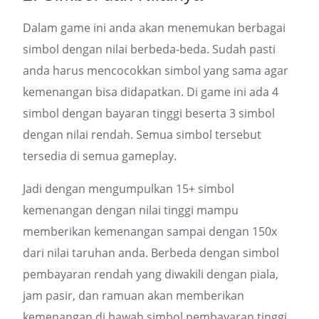
Dalam game ini anda akan menemukan berbagai
simbol dengan nilai berbeda-beda. Sudah pasti
anda harus mencocokkan simbol yang sama agar
kemenangan bisa didapatkan. Di game ini ada 4
simbol dengan bayaran tinggi beserta 3 simbol
dengan nilai rendah. Semua simbol tersebut
tersedia di semua gameplay.
Jadi dengan mengumpulkan 15+ simbol
kemenangan dengan nilai tinggi mampu
memberikan kemenangan sampai dengan 150x
dari nilai taruhan anda. Berbeda dengan simbol
pembayaran rendah yang diwakili dengan piala,
jam pasir, dan ramuan akan memberikan
kemenangan di bawah simbol pembayaran tinggi.