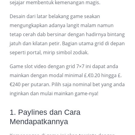
sejajar membentuk kemenangan magis.
Desain dari latar belakang game seakan
mengungkapkan adanya langit malam namun
tetap cerah dab bersinar dengan hadirnya bintang
jatuh dan kilatan petir. Bagian utama grid di depan
seperti portal, mirip simbol zodiak.
Game slot video dengan grid 7×7 ini dapat anda
mainkan dengan modal minimal £.€0.20 hingga £.
€240 per putaran. Pilih saja nominal bet yang anda
inginkan dan mulai mainkan game-nya!
1. Paylines dan Cara
Mendapatkannya