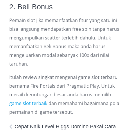
2. Beli Bonus
Pemain slot jika memanfaatkan fitur yang satu ini
bisa langsung mendapatkan free spin tanpa harus
mengumpulkan scatter terlebih dahulu. Untuk
memanfaatkan Beli Bonus maka anda harus
mengeluarkan modal sebanyak 100x dari nilai
taruhan.
Itulah review singkat mengenai game slot terbaru
bernama Fire Portals dari Pragmatic Play, Untuk
meraih keuntungan besar anda harus memilih
game slot terbaik
dan memahami bagaimana pola
permainan di game tersebut.
Cepat Naik Level Higgs Domino Pakai Cara