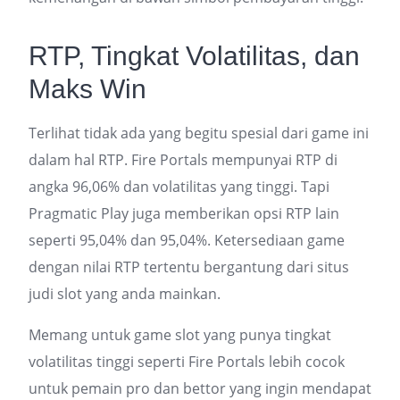
RTP, Tingkat Volatilitas, dan
Maks Win
Terlihat tidak ada yang begitu spesial dari game ini
dalam hal RTP. Fire Portals mempunyai RTP di
angka 96,06% dan volatilitas yang tinggi. Tapi
Pragmatic Play juga memberikan opsi RTP lain
seperti 95,04% dan 95,04%. Ketersediaan game
dengan nilai RTP tertentu bergantung dari situs
judi slot yang anda mainkan.
Memang untuk game slot yang punya tingkat
volatilitas tinggi seperti Fire Portals lebih cocok
untuk pemain pro dan bettor yang ingin mendapat