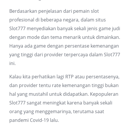
Berdasarkan penjelasan dari pemain slot
profesional di beberapa negara, dalam situs
Slot777 menyediakan banyak sekali jenis game judi
dengan mode dan tema menarik untuk dimainkan.
Hanya ada game dengan persentase kemenangan
yang tinggi dari provider terpercaya dalam Slot777
ini.
Kalau kita perhatikan lagi RTP atau persentasenya,
dan provider tentu rate kemenangan tinggi bukan
hal yang mustahil untuk didapatkan. Kepopuleran
Slot777 sangat meningkat karena banyak sekali
orang yang menggemarinya, terutama saat
pandemi Covid-19 lalu.