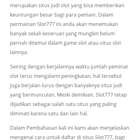
merupakan situs judi slot yang bisa memberikan
keuntungan besar bagi para pemain. Dalam
permainan Slot777 ini anda akan menemukan
banyak sekali keseruan yang mungkin belum
pernah ditemui dalam game slot atau situs slot
lainnya.
Seiring dengan berjalannya waktu jumlah peminat
slot terus mengalami peningkatan, hal tersebut
juga berjalan lurus dengan banyaknya situs judi
yang bermunculan. Meski demikian, Slot777 tetap
dijadikan sebagai salah satu situs yang paling
diminati karena satu dan lain hal.
Dalam Pembahasan kali ini kami akan menjelaskan
mengenai cara untuk daftar di situs Slot777, bagi